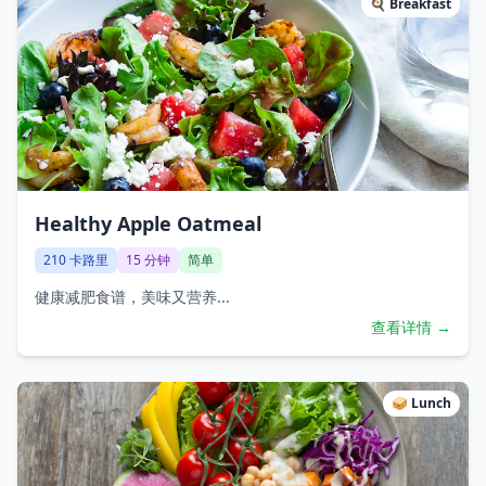
🍳
Breakfast
Healthy Apple Oatmeal
210
卡路里
15
分钟
简单
健康减肥食谱，美味又营养...
查看详情 →
🥪
Lunch